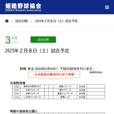
ーム
試合日程
2025年２月８日（土）試合予定
ホーム
3
姫路野球協会について
2月
試合日程
2025
2025年２月８日（土）試合予定
登録チーム一覧
大会情報
試合会場一覧
各種ダウンロード
お問い合わせ