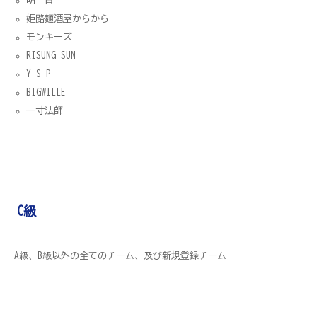
明 青
姫路麺酒屋からから
モンキーズ
RISUNG SUN
Y S P
BIGWILLE
一寸法師
C級
A級、B級以外の全てのチーム、及び新規登録チーム