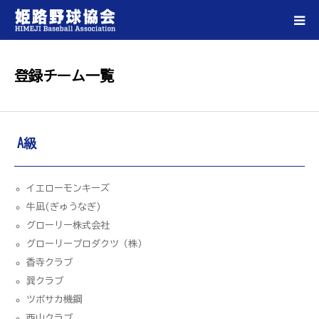
ホーム
登録チーム一覧
姫路野球協会について
A級
登録チーム一覧
大会情報
イエローモンキーズ
牛凪(ぎゅうなぎ)
試合会場一覧
グローリー株式会社
グローリープロダクツ（株）
香寺クラブ
各種ダウンロード
巽クラブ
ツボサカ機鋼
お問い合わせ
西山クラブ