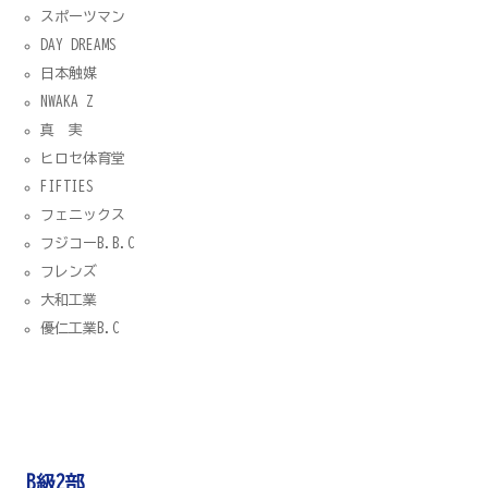
スポーツマン
DAY DREAMS
日本触媒
NWAKA Z
真 実
ヒロセ体育堂
FIFTIES
フェニックス
フジコーB.B.C
フレンズ
大和工業
優仁工業B.C
B級2部