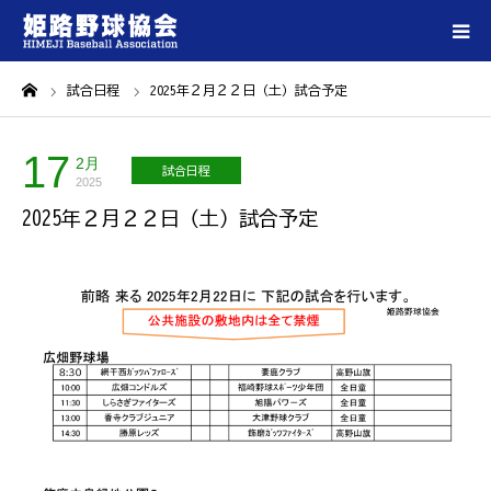
ーム
試合日程
2025年２月２２日（土）試合予定
ホーム
17
姫路野球協会について
2月
試合日程
2025
2025年２月２２日（土）試合予定
登録チーム一覧
大会情報
試合会場一覧
各種ダウンロード
お問い合わせ