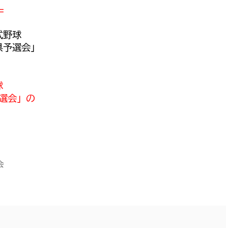
＝
式野球
県予選会」
球
予選会」の
会
＊