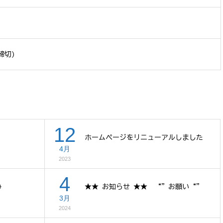
締切)
12
ホームページをリニューアルしました
4月
2023
4
☸
★★ お知らせ ★★ “”お願い“”
3月
2024